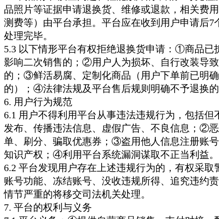
品照片等证据申请退换货、维修或退款，相关费用
测费等）由平台承担。平台应在收到用户申请后7
处理完毕。
5.3 以下情形平台有权拒绝退换货申请：①商品已
影响二次销售的；②用户人为损坏、自行改装导致
的；③鲜活易腐、定制化商品（用户下单前已明确
的）；④法律法规及平台售后规则明确不予退换的
6. 用户行为规范
6.1 用户不得利用平台从事违法违规行为，包括但
发布、传播违法信息、虚假广告、不良信息；②恶
单、刷分、骗取优惠券；③盗用他人信息注册账号
知识产权；④利用平台系统漏洞谋取不正当利益。
6.2 平台发现用户存在上述违规行为的，有权采取
账号功能、冻结账号、没收违规所得、追究违约责
情节严重的将移交司法机关处理。
7. 平台的权利与义务